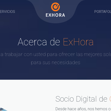
ERVICIOS
PORTAFOL
Acerca de
ExHora
 trabajar con usted para ofrecer las mejores so
para sus necesidades
Socio Digital de
Desde hace años, nos hemos ce