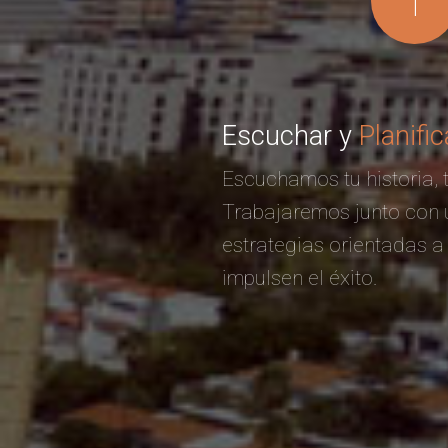
1
Escuchar y
Planific
Escuchamos tu historia, t
Trabajaremos junto con 
estrategias orientadas a
impulsen el éxito.