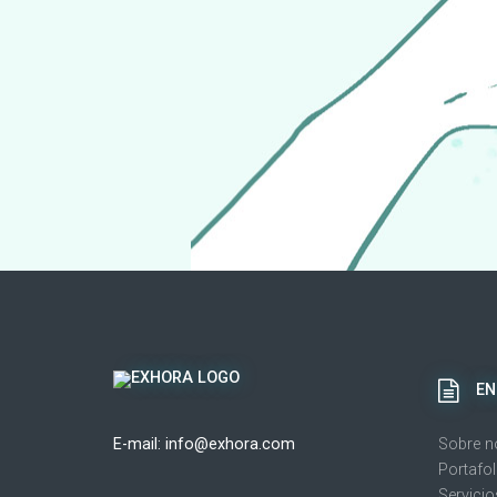
EN
E-mail:
info@exhora.com
Sobre n
Portafol
Servicio