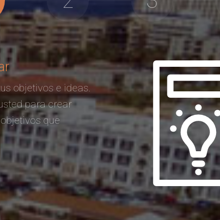
2
3
ar
us objetivos e ideas.
usted para crear
 objetivos que